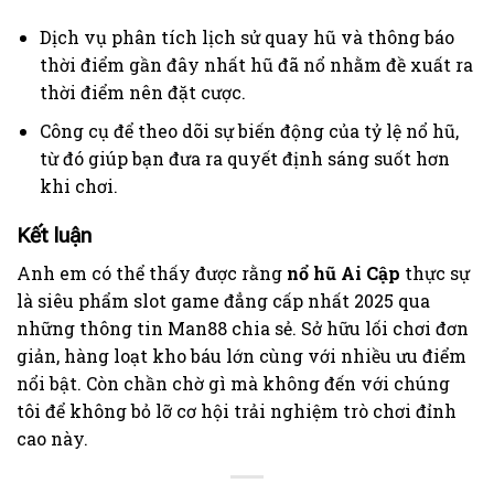
Dịch vụ phân tích lịch sử quay hũ và thông báo
thời điểm gần đây nhất hũ đã nổ nhằm đề xuất ra
thời điểm nên đặt cược.
Công cụ để theo dõi sự biến động của tỷ lệ nổ hũ,
từ đó giúp bạn đưa ra quyết định sáng suốt hơn
khi chơi.
Kết luận
Anh em có thể thấy được rằng
nổ hũ Ai Cập
thực sự
là siêu phẩm slot game đẳng cấp nhất 2025 qua
những thông tin Man88 chia sẻ. Sở hữu lối chơi đơn
giản, hàng loạt kho báu lớn cùng với nhiều ưu điểm
nổi bật. Còn chần chờ gì mà không đến với chúng
tôi để không bỏ lỡ cơ hội trải nghiệm trò chơi đỉnh
cao này.