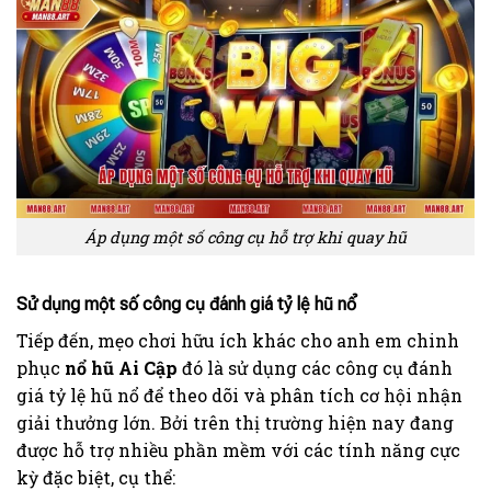
Áp dụng một số công cụ hỗ trợ khi quay hũ
Sử dụng một số công cụ đánh giá tỷ lệ hũ nổ
Tiếp đến, mẹo chơi hữu ích khác cho anh em chinh
phục
nổ hũ Ai Cập
đó là sử dụng các công cụ đánh
giá tỷ lệ hũ nổ để theo dõi và phân tích cơ hội nhận
giải thưởng lớn. Bởi trên thị trường hiện nay đang
được hỗ trợ nhiều phần mềm với các tính năng cực
kỳ đặc biệt, cụ thể: