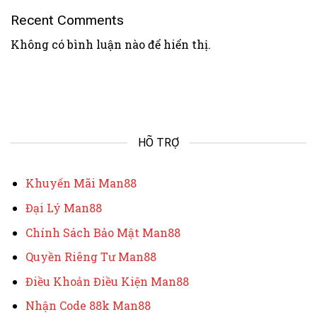
Recent Comments
Không có bình luận nào để hiển thị.
HÕ TRỢ
Khuyến Mãi Man88
Đại Lý Man88
Chính Sách Bảo Mật Man88
Quyền Riêng Tư Man88
Điều Khoản Điều Kiện Man88
Nhận Code 88k Man88