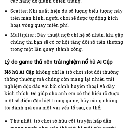
các hàng để giành chiến thắng.
Scatter: Khi xuất hiện đủ số lượng biểu tượng này
trên màn hình, người chơi sẽ được tự động kích
hoạt vòng quay miễn phí.
Multiplier : Đây thuật ngữ chỉ hệ số nhân, khi gặp
chúng thì bạn sẽ có cơ hội tăng đôi số tiền thưởng
trong một lần quay thành công.
Lý do game thủ nên trải nghiệm nổ hũ Ai Cập
Nổ hũ Ai Cập
không chỉ là trò chơi slot đổi thưởng
thông thường mà chúng còn mang lại nhiều trải
nghiệm độc đáo với bối cảnh huyền thoại và đầy
kích thích. Để giúp cho anh em có thể hiểu rõ được
một số điểm đặc biệt trong game, hãy cùng chúng
tôi đánh giá qua một vài yếu tố sau, cụ thể:
Thứ nhất, trò chơi sở hữu cốt truyện hấp dẫn
mang người chơi vào thế giới bí mật của người