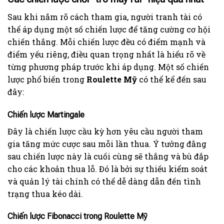
Sau khi nắm rõ cách tham gia, người tranh tài có
thể áp dụng một số chiến lược để tăng cường cơ hội
chiến thắng. Mỗi chiến lược đều có điểm mạnh và
điểm yếu riêng, điều quan trọng nhất là hiểu rõ về
từng phương pháp trước khi áp dụng. Một số chiến
lược phổ biến trong
Roulette Mỹ
có thể kể đến sau
đây:
Chiến lược Martingale
Đây là chiến lược cầu kỳ hơn yêu cầu người tham
gia tăng mức cược sau mỗi lần thua. Ý tưởng đằng
sau chiến lược này là cuối cùng sẽ thắng và bù đắp
cho các khoản thua lỗ. Đó là bởi sự thiếu kiểm soát
và quản lý tài chính có thể dễ dàng dẫn đến tình
trạng thua kéo dài.
Chiến lược Fibonacci trong Roulette Mỹ