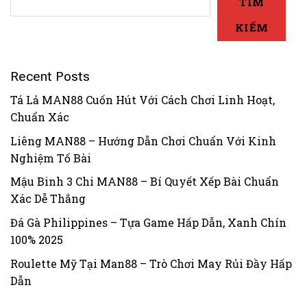
TÌM
KIẾM
Recent Posts
Tá Lả MAN88 Cuốn Hút Với Cách Chơi Linh Hoạt,
Chuẩn Xác
Liêng MAN88 – Hướng Dẫn Chơi Chuẩn Với Kinh
Nghiệm Tố Bài
Mậu Binh 3 Chi MAN88 – Bí Quyết Xếp Bài Chuẩn
Xác Dễ Thắng
Đá Gà Philippines – Tựa Game Hấp Dẫn, Xanh Chín
100% 2025
Roulette Mỹ Tại Man88 – Trò Chơi May Rủi Đầy Hấp
Dẫn