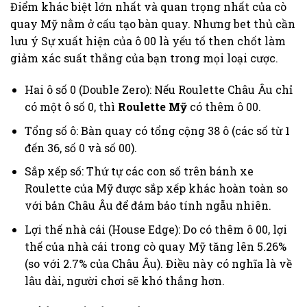
Điểm khác biệt lớn nhất và quan trọng nhất của cò
quay Mỹ nằm ở cấu tạo bàn quay. Nhưng bet thủ cần
lưu ý Sự xuất hiện của ô 00 là yếu tố then chốt làm
giảm xác suất thắng của bạn trong mọi loại cược.
Hai ô số 0 (Double Zero): Nếu Roulette Châu Âu chỉ
có một ô số 0, thì
Roulette Mỹ
có thêm ô 00.
Tổng số ô: Bàn quay có tổng cộng 38 ô (các số từ 1
đến 36, số 0 và số 00).
Sắp xếp số: Thứ tự các con số trên bánh xe
Roulette của Mỹ được sắp xếp khác hoàn toàn so
với bản Châu Âu để đảm bảo tính ngẫu nhiên.
Lợi thế nhà cái (House Edge): Do có thêm ô 00, lợi
thế của nhà cái trong cò quay Mỹ tăng lên 5.26%
(so với 2.7% của Châu Âu). Điều này có nghĩa là về
lâu dài, người chơi sẽ khó thắng hơn.